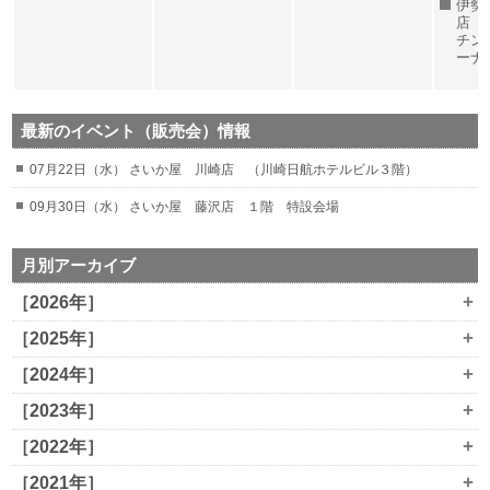
伊勢
店 
チン
ーナ
最新のイベント（販売会）情報
07月22日（水） さいか屋 川崎店 （川崎日航ホテルビル３階）
09月30日（水） さいか屋 藤沢店 １階 特設会場
月別アーカイブ
+
［2026年］
+
［2025年］
+
［2024年］
+
［2023年］
+
［2022年］
+
［2021年］