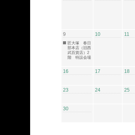
9
10
11
匠大塚 春日
部本店（旧西
武百貨店）2
階 特設会場
16
17
18
23
24
25
30