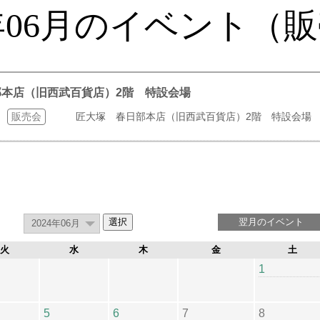
4年06月のイベント（
日部本店（旧西武百貨店）2階 特設会場
販売会
匠大塚 春日部本店（旧西武百貨店）2階 特設会場
翌月のイベント
火
水
木
金
土
1
5
6
7
8