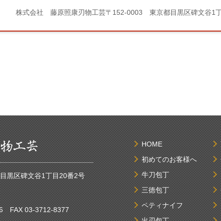
株式会社 藤原照康刃物工芸
〒152-0003 東京都目黒区碑文谷1
HOME
初めてのお客様へ
牛刀包丁
京都目黒区碑文谷1丁目20番2号
三徳包丁
ペティナイフ
6
FAX 03-3712-8377
出刃包丁