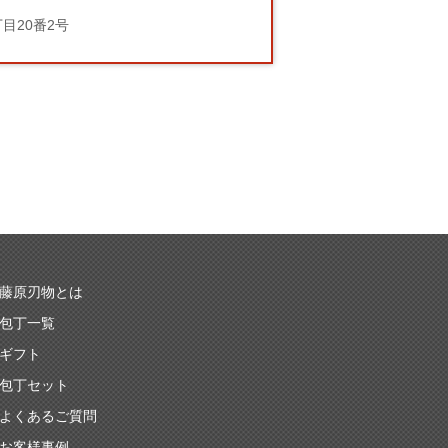
丁目20番2号
藤原刃物とは
包丁一覧
ギフト
包丁セット
よくあるご質問
お客様事例