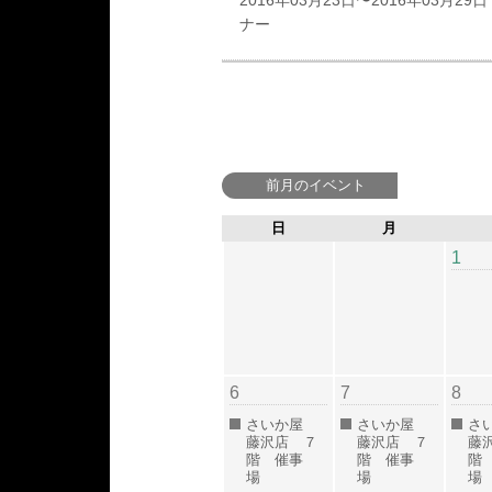
2016年03月23日〜2016年03月29日
ナー
前月のイベント
日
月
1
6
7
8
さいか屋
さいか屋
さ
藤沢店 ７
藤沢店 ７
藤
階 催事
階 催事
階
場
場