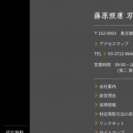
〒152-0003 東
アクセスマップ
TEL
03-3712-864
営業時間 09:00～18
（第二 第四土
会社案内
経営理念
採用情報
特定商取引法の表
リンクキット
代引無料
サイトマップ