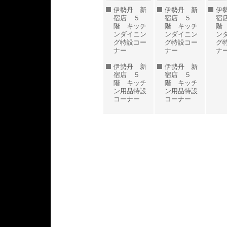
伊勢丹 新
伊勢丹 新
伊
宿店 ５
宿店 ５
宿
階 キッチ
階 キッチ
階
ンダイニン
ンダイニン
ン
グ特設コー
グ特設コー
グ
ナー
ナー
ナ
伊勢丹 新
伊勢丹 新
宿店 ５
宿店 ５
階 キッチ
階 キッチ
ン用品特設
ン用品特設
コーナー
コーナー