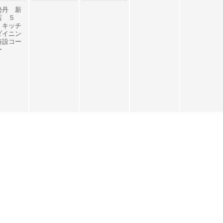
勢丹 新
店 ５
 キッチ
ダイニン
特設コー
ー