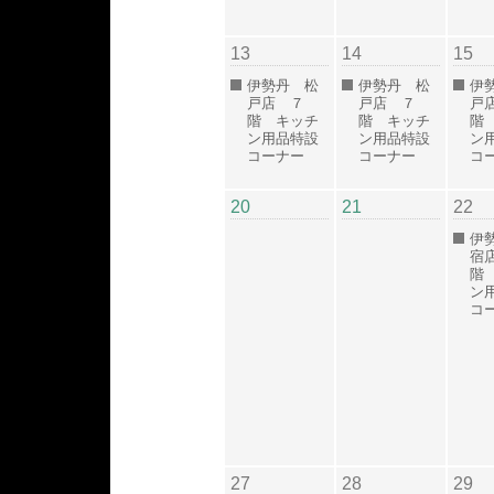
13
14
15
伊勢丹 松
伊勢丹 松
伊
戸店 ７
戸店 ７
戸
階 キッチ
階 キッチ
階
ン用品特設
ン用品特設
ン
コーナー
コーナー
コ
20
21
22
伊
宿
階
ン
コ
27
28
29