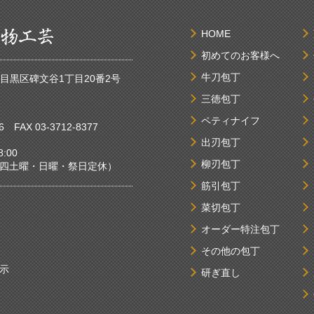
HOME
初めてのお客様へ
牛刀包丁
京都目黒区碑文谷1丁目20番2号
三徳包丁
ペティナイフ
6
FAX 03-3712-8377
出刃包丁
:00
柳刃包丁
曜・日曜・祭日定休）
筋引包丁
菜切包丁
オーダー特注包丁
その他の包丁
示
研ぎ直し