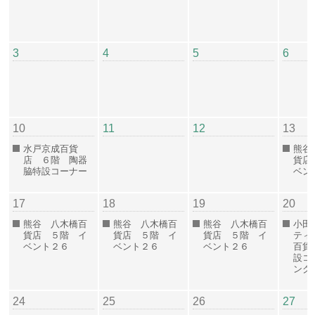
3
4
5
6
10
11
12
13
水戸京成百貨
熊谷
店 ６階 陶器
貨店
脇特設コーナー
ベン
17
18
19
20
熊谷 八木橋百
熊谷 八木橋百
熊谷 八木橋百
小田
貨店 ５階 イ
貨店 ５階 イ
貨店 ５階 イ
ティ
ベント２６
ベント２６
ベント２６
百貨
設コ
ンク
24
25
26
27