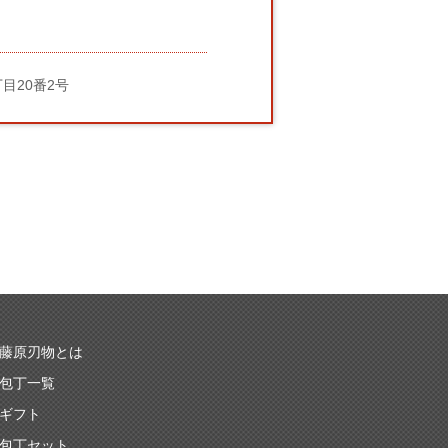
丁目20番2号
藤原刃物とは
包丁一覧
ギフト
包丁セット