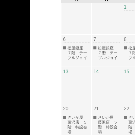
1
6
7
8
松屋銀座
松屋銀座
松
７階 テー
７階 テー
７
ブルジョイ
ブルジョイ
ブ
13
14
15
20
21
22
さいか屋
さいか屋
さ
藤沢店 ５
藤沢店 ５
藤
階 特設会
階 特設会
階
場
場
場