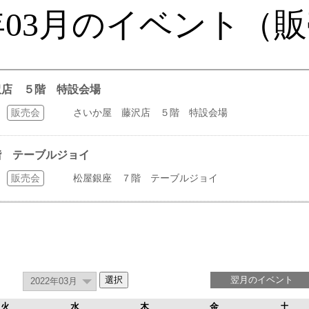
2年03月のイベント（
藤沢店 ５階 特設会場
販売会
さいか屋 藤沢店 ５階 特設会場
７階 テーブルジョイ
販売会
松屋銀座 ７階 テーブルジョイ
翌月のイベント
火
水
木
金
土