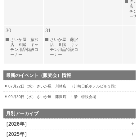
さい
店 
チン
ーナ
30
31
さいか屋 藤沢
さいか屋 藤沢
店 ６階 キッ
店 ６階 キッ
チン用品特設コ
チン用品特設コ
ーナー
ーナー
最新のイベント（販売会）情報
07月22日（水） さいか屋 川崎店 （川崎日航ホテルビル３階）
09月30日（水） さいか屋 藤沢店 １階 特設会場
月別アーカイブ
+
［2026年］
+
［2025年］