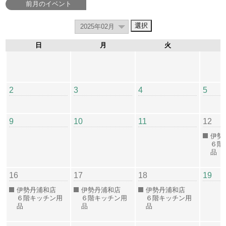
前月のイベント
日
月
火
2
3
4
5
9
10
11
12
伊勢
６階
品
16
17
18
19
伊勢丹浦和店
伊勢丹浦和店
伊勢丹浦和店
６階キッチン用
６階キッチン用
６階キッチン用
品
品
品