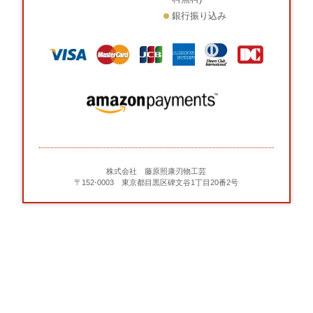
銀行振り込み
株式会社 藤原照康刃物工芸
〒152-0003 東京都目黒区碑文谷1丁目20番2号