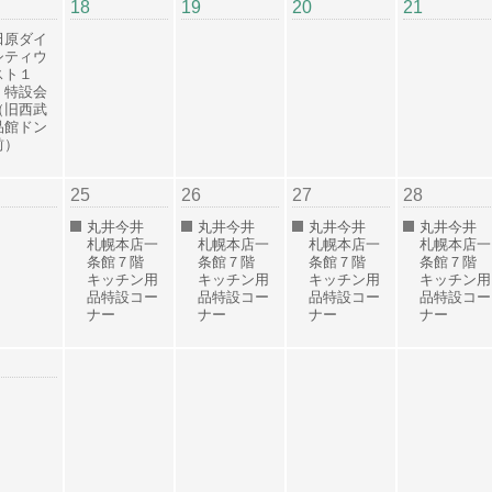
18
19
20
21
田原ダイ
シティウ
スト１
 特設会
（旧西武
品館ドン
前）
25
26
27
28
丸井今井
丸井今井
丸井今井
丸井今井
札幌本店一
札幌本店一
札幌本店一
札幌本店一
条館７階
条館７階
条館７階
条館７階
キッチン用
キッチン用
キッチン用
キッチン用
品特設コー
品特設コー
品特設コー
品特設コー
ナー
ナー
ナー
ナー