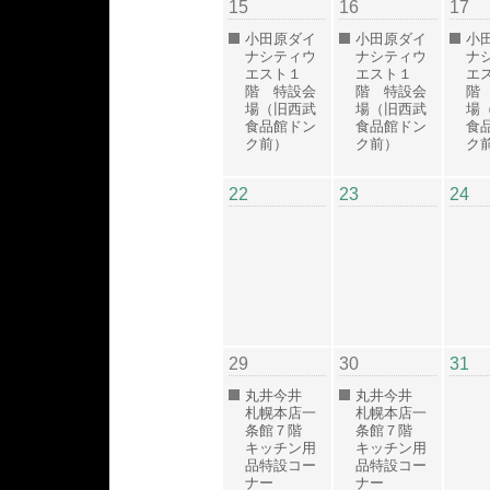
15
16
17
小田原ダイ
小田原ダイ
小
ナシティウ
ナシティウ
ナ
エスト１
エスト１
エ
階 特設会
階 特設会
階
場（旧西武
場（旧西武
場
食品館ドン
食品館ドン
食
ク前）
ク前）
ク
22
23
24
29
30
31
丸井今井
丸井今井
札幌本店一
札幌本店一
条館７階
条館７階
キッチン用
キッチン用
品特設コー
品特設コー
ナー
ナー