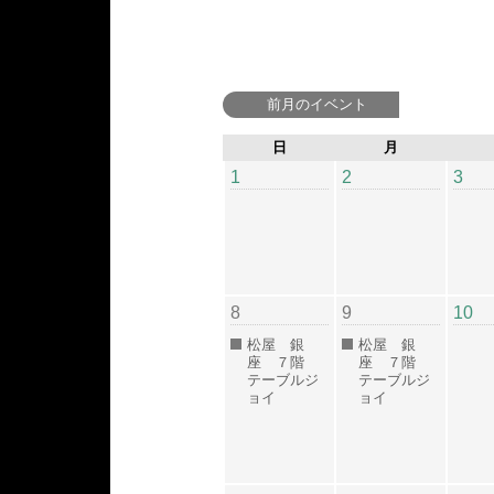
前月のイベント
日
月
1
2
3
8
9
10
松屋 銀
松屋 銀
座 ７階
座 ７階
テーブルジ
テーブルジ
ョイ
ョイ