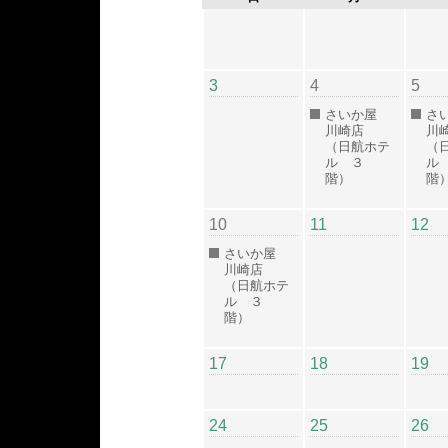
3
4
5
さいか屋
さ
川崎店
川
（日航ホテ
（
ル ３
ル
階）
階
10
11
12
さいか屋
川崎店
（日航ホテ
ル ３
階）
17
18
19
24
25
26