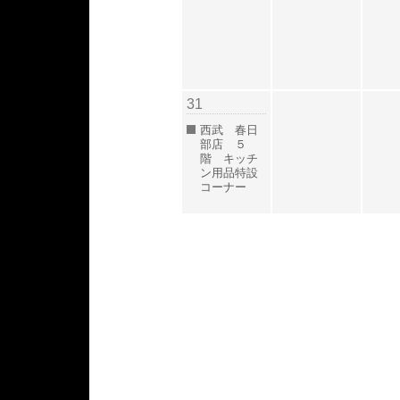
31
西武 春日
部店 ５
階 キッチ
ン用品特設
コーナー