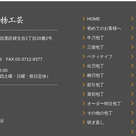
HOME
初めてのお客様へ
牛刀包丁
京都目黒区碑文谷1丁目20番2号
三徳包丁
ペティナイフ
6
FAX 03-3712-8377
出刃包丁
:00
柳刃包丁
曜・日曜・祭日定休）
筋引包丁
菜切包丁
オーダー特注包丁
その他の包丁
示
研ぎ直し