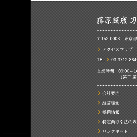
〒152-0003 東
アクセスマップ
TEL
03-3712-864
営業時間 09:00～18
（第二 第四土
会社案内
経営理念
採用情報
特定商取引法の表
リンクキット