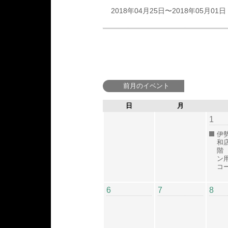
2018年04月25日〜2018年05月01日
前月のイベント
日
月
1
伊
和
階
ン
コ
6
7
8