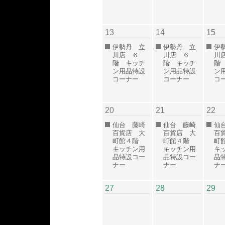
13
14
15
伊勢丹 立
伊勢丹 立
伊
川店 ６
川店 ６
川
階 キッチ
階 キッチ
階
ン用品特設
ン用品特設
ン
コーナー
コーナー
コ
20
21
22
仙台 藤崎
仙台 藤崎
仙
百貨店 大
百貨店 大
百
町館４階
町館４階
町
キッチン用
キッチン用
キ
品特設コー
品特設コー
品
ナー
ナー
ナ
27
28
29