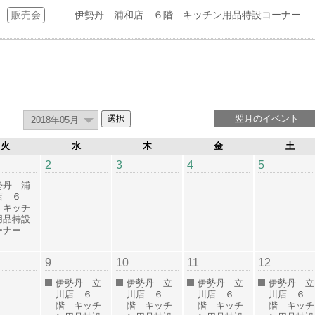
販売会
伊勢丹 浦和店 ６階 キッチン用品特設コーナー
翌月のイベント
火
水
木
金
土
2
3
4
5
勢丹 浦
店 ６
 キッチ
用品特設
ーナー
9
10
11
12
伊勢丹 立
伊勢丹 立
伊勢丹 立
伊勢丹 立
川店 ６
川店 ６
川店 ６
川店 ６
階 キッチ
階 キッチ
階 キッチ
階 キッチ