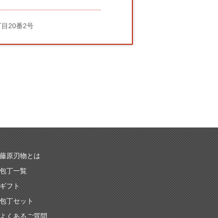
丁目20番2号
藤原刃物とは
包丁一覧
ギフト
包丁セット
よくあるご質問