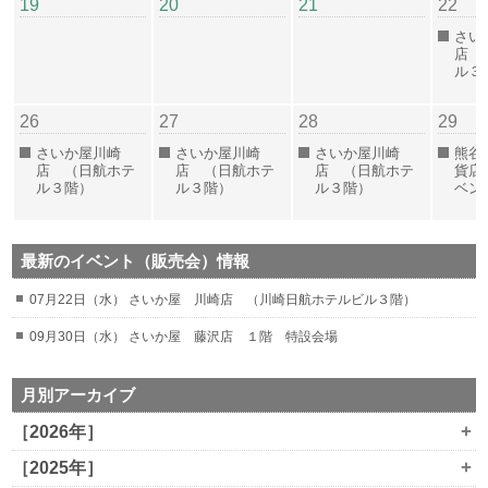
19
20
21
22
さい
店 
ル３
26
27
28
29
さいか屋川崎
さいか屋川崎
さいか屋川崎
熊谷
店 （日航ホテ
店 （日航ホテ
店 （日航ホテ
貨店
ル３階）
ル３階）
ル３階）
ベン
最新のイベント（販売会）情報
07月22日（水） さいか屋 川崎店 （川崎日航ホテルビル３階）
09月30日（水） さいか屋 藤沢店 １階 特設会場
月別アーカイブ
+
［2026年］
+
［2025年］