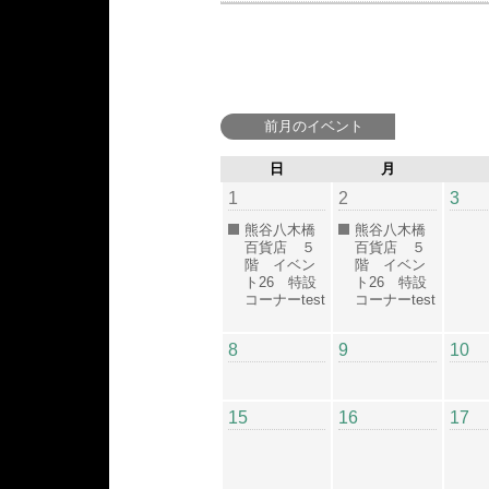
前月のイベント
日
月
1
2
3
熊谷八木橋
熊谷八木橋
百貨店 ５
百貨店 ５
階 イベン
階 イベン
ト26 特設
ト26 特設
コーナーtest
コーナーtest
8
9
10
15
16
17