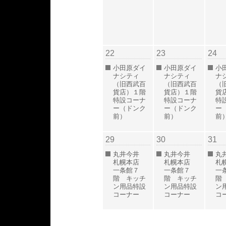
22
23
24
小田原ダイ
小田原ダイ
小
ナシティ
ナシティ
ナ
（旧西武百
（旧西武百
（
貨店）１階
貨店）１階
貨
特設コーナ
特設コーナ
特
ー（ドンク
ー（ドンク
ー
前）
前）
前
29
30
31
丸井今井
丸井今井
丸
札幌本店
札幌本店
札
一条館７
一条館７
一
階 キッチ
階 キッチ
階
ン用品特設
ン用品特設
ン
コーナー
コーナー
コ