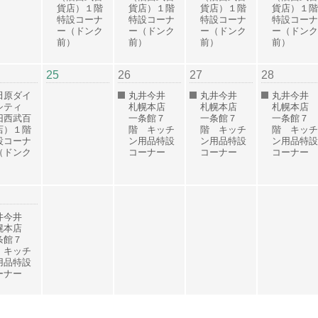
貨店）１階
貨店）１階
貨店）１階
貨店）１階
特設コーナ
特設コーナ
特設コーナ
特設コーナ
ー（ドンク
ー（ドンク
ー（ドンク
ー（ドンク
前）
前）
前）
前）
25
26
27
28
田原ダイ
丸井今井
丸井今井
丸井今井
シティ
札幌本店
札幌本店
札幌本店
旧西武百
一条館７
一条館７
一条館７
店）１階
階 キッチ
階 キッチ
階 キッチ
設コーナ
ン用品特設
ン用品特設
ン用品特設
（ドンク
コーナー
コーナー
コーナー
）
井今井
幌本店
条館７
 キッチ
用品特設
ーナー