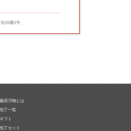
丁目20番2号
藤原刃物とは
包丁一覧
ギフト
包丁セット