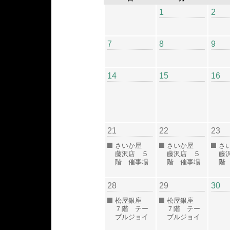
1
2
7
8
9
14
15
16
21
22
23
さいか屋
さいか屋
さ
藤沢店 ５
藤沢店 ５
藤
階 催事場
階 催事場
階
28
29
30
松屋銀座
松屋銀座
７階 テー
７階 テー
ブルジョイ
ブルジョイ