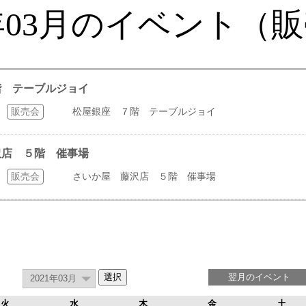
1年03月のイベント（
７階 テーブルジョイ
販売会
松屋銀座 ７階 テーブルジョイ
藤沢店 ５階 催事場
販売会
さいか屋 藤沢店 ５階 催事場
翌月のイベント
火
水
木
金
土